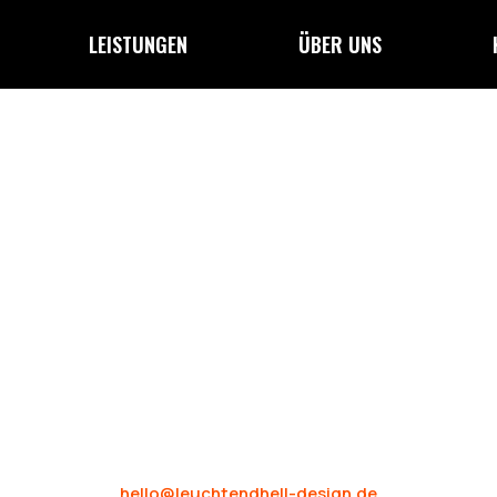
LEISTUNGEN
ÜBER UNS
KONTAKT
IMPRESSUM
DATENSCHUTZ
AGB
hello@leuchtendhell-design.de